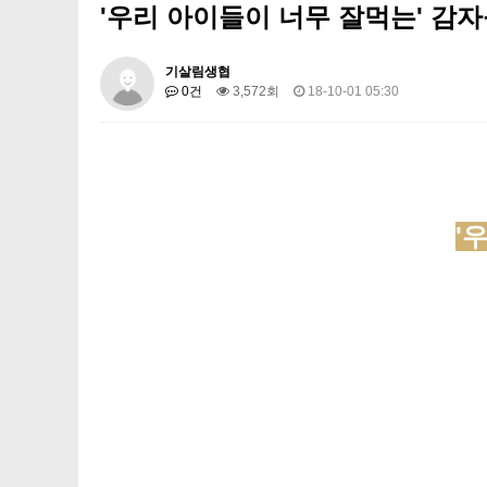
'우리 아이들이 너무 잘먹는' 감
기살림생협
0건
3,572회
18-10-01 05:30
'